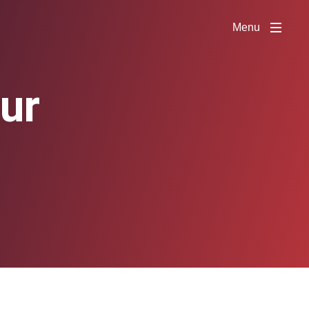
Menu
our