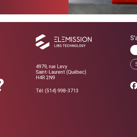
r
S'
4979, rue Levy
Saint-Laurent (Québec)
H4R 2N9
?
Tél:
(514) 998-3713